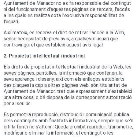
Ajuntament de Manacor no es fa responsable del contingut
ni del funcionament d'aquestes pàgines de tercers, l'accés
a les quals es realitza sota l'exclusiva responsabilitat de
l'usuari.
Així mateix, es reserva el dret de retirar l'accés a la Web,
sense necessitat de previ avís, a qualsevol usuari que
contravingui el que estableix aquest avís legal.
2. Propietat intel·lectual i industrial
Els drets de propietat intel·lectual i industrial de la Web, les
seves pàgines, pantalles, la informació que contenen, la
seva aparença i disseny, així com els enllaços establerts
des d'aquesta cap a altres pàgines web, són titularitat de
Ajuntament de Manacor, tret que expressament s'estableixi
una altra cosa, o bé disposa de la corresponent autorització
per al seu ús.
Es permet la reproducció, distribució i comunicació pública
dels continguts amb finalitats informatives, sempre que se'n
citi la font i no s'alterin. Queda prohibit reproduir, transmetre,
modificar o eliminar la informació, el contingut o les