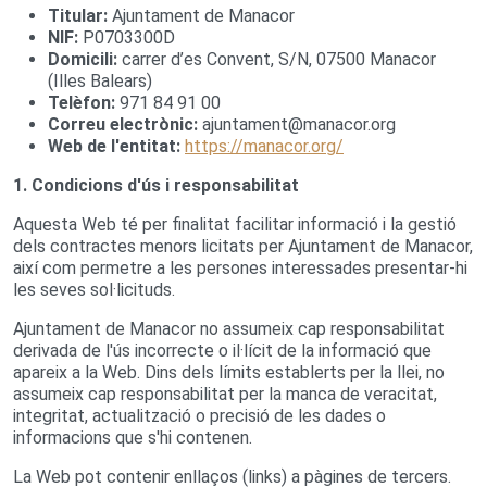
Titular:
Ajuntament de Manacor
NIF:
P0703300D
Domicili:
carrer d’es Convent, S/N, 07500 Manacor
(Illes Balears)
Telèfon:
971 84 91 00
Correu electrònic:
ajuntament@manacor.org
Web de l'entitat:
https://manacor.org/
1. Condicions d'ús i responsabilitat
Aquesta Web té per finalitat facilitar informació i la gestió
dels contractes menors licitats per Ajuntament de Manacor,
així com permetre a les persones interessades presentar-hi
les seves sol·licituds.
Ajuntament de Manacor no assumeix cap responsabilitat
derivada de l'ús incorrecte o il·lícit de la informació que
apareix a la Web. Dins dels límits establerts per la llei, no
assumeix cap responsabilitat per la manca de veracitat,
integritat, actualització o precisió de les dades o
informacions que s'hi contenen.
La Web pot contenir enllaços (links) a pàgines de tercers.