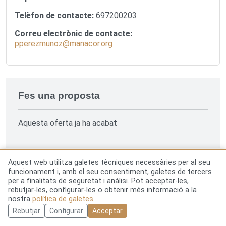
Telèfon de contacte:
697200203
Correu electrònic de contacte:
pperezmunoz@manacor.org
Fes una proposta
Aquesta oferta ja ha acabat
Aquest web utilitza galetes tècniques necessàries per al seu
funcionament i, amb el seu consentiment, galetes de tercers
per a finalitats de seguretat i anàlisi. Pot acceptar-les,
Avís legal
Política de privacitat
rebutjar-les, configurar-les o obtenir més informació a la
nostra
política de galetes
.
Política de galetes
Ajuntament de Manacor
Rebutjar
Configurar
Acceptar