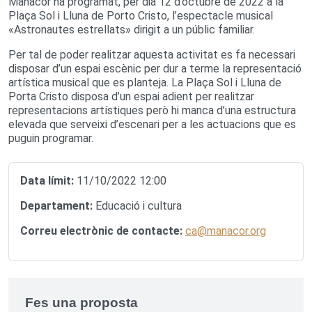
Manacor ha programat, per dia 12 d’octubre de 2022 a la
Plaça Sol i Lluna de Porto Cristo, l’espectacle musical
«Astronautes estrellats» dirigit a un públic familiar.
Per tal de poder realitzar aquesta activitat es fa necessari
disposar d’un espai escènic per dur a terme la representació
artística musical que es planteja. La Plaça Sol i Lluna de
Porta Cristo disposa d’un espai adient per realitzar
representacions artístiques però hi manca d’una estructura
elevada que serveixi d’escenari per a les actuacions que es
puguin programar.
Data límit:
11/10/2022 12:00
Departament:
Educació i cultura
Correu electrònic de contacte:
ca@manacor.org
Fes una proposta