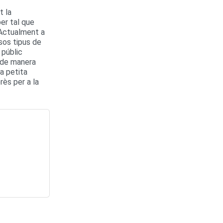
t la
per tal que
 Actualment a
rsos tipus de
 públic
, de manera
a petita
rès per a la