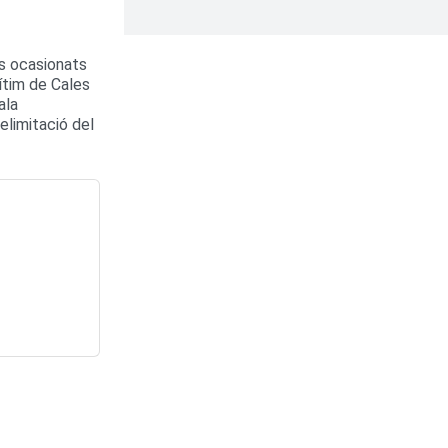
es ocasionats
ítim de Cales
ala
elimitació del